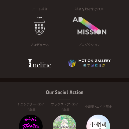
アート基金
社会を動かすかけ声
プロデュース
プロダクション
Our Social Action
ミニシアター・エイ
ブックストア・エイ
小劇場・エイド基金
ド基金
ド基金