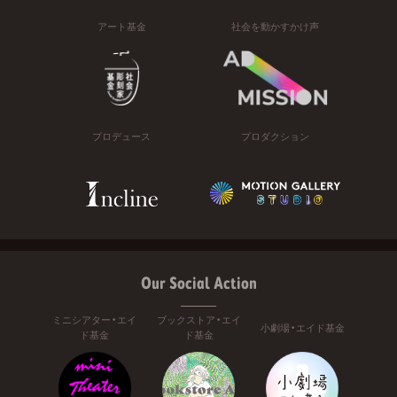
アート基金
社会を動かすかけ声
プロデュース
プロダクション
Our Social Action
ミニシアター・エイ
ブックストア・エイ
小劇場・エイド基金
ド基金
ド基金