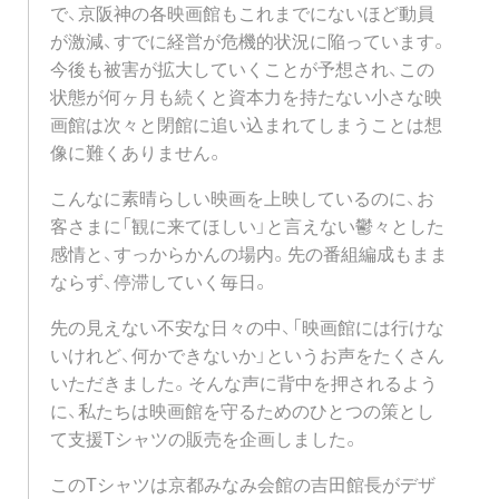
で、京阪神の各映画館もこれまでにないほど動員
が激減、すでに経営が危機的状況に陥っています。
今後も被害が拡大していくことが予想され、この
状態が何ヶ月も続くと資本力を持たない小さな映
画館は次々と閉館に追い込まれてしまうことは想
像に難くありません。
こんなに素晴らしい映画を上映しているのに、お
客さまに「観に来てほしい」と言えない鬱々とした
感情と、すっからかんの場内。先の番組編成もまま
ならず、停滞していく毎日。
先の見えない不安な日々の中、「映画館には行けな
いけれど、何かできないか」というお声をたくさん
いただきました。そんな声に背中を押されるよう
に、私たちは映画館を守るためのひとつの策とし
て支援Tシャツの販売を企画しました。
このTシャツは京都みなみ会館の吉田館長がデザ