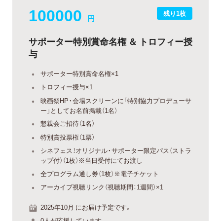
100000
残り1枚
円
サポーター特別賞命名権 ＆ トロフィー授
与
サポーター特別賞命名権×1
トロフィー授与×1
映画祭HP・会場スクリーンに「特別協力プロデューサ
ー」としてお名前掲載（1名）
懇親会ご招待（1名）
特別賞投票権（1票）
シネフェス！オリジナル・サポーター限定パス（ストラ
ップ付）（1枚）※当日受付にてお渡し
全プログラム通し券（1枚）※電子チケット
アーカイブ視聴リンク（視聴期間：1週間）×1
2025年10月 にお届け予定です。
0人が応援しています。