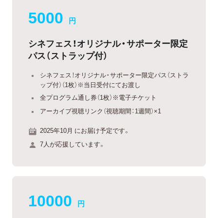
5000
円
シネフェス！オリジナル・サポーター限定
パス（ストラップ付）
シネフェス！オリジナル・サポーター限定パス（ストラ
ップ付）（1枚）※当日受付にてお渡し
全プログラム通し券（1枚）※電子チケット
アーカイブ視聴リンク（視聴期間：1週間）×1
2025年10月 にお届け予定です。
7人が応援しています。
10000
円