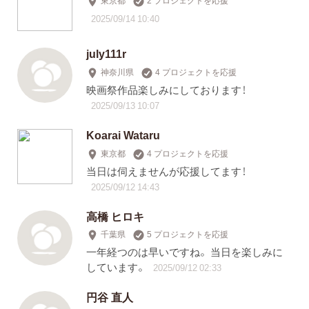
東京都
2 プロジェクトを応援
2025/09/14 10:40
july111r
神奈川県
4 プロジェクトを応援
映画祭作品楽しみにしております！
2025/09/13 10:07
Koarai Wataru
東京都
4 プロジェクトを応援
当日は伺えませんが応援してます！
2025/09/12 14:43
高橋 ヒロキ
千葉県
5 プロジェクトを応援
一年経つのは早いですね。 当日を楽しみに
しています。
2025/09/12 02:33
円谷 直人