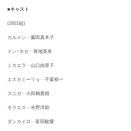
■キャスト
(18日組)
カルメン…薗田真木子
ドン・ホセ…青地英幸
ミカエラ…山口由里子
エスカミーリョ…千葉裕一
スニガ…小田桐貴樹
モラエス…水野洋助
ダンカイロ…富田駿愛