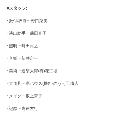
■スタッフ
:
・振付/衣裳…野口菜美
・演出助手…磯田直子
・照明…町田裕之
・音響…新井定一
・美術…造型太郎(有)花工場
・大道具…彩ハウス(株)いのうえ工務店
・メイク…坂上芳子
・記録…高岸友行