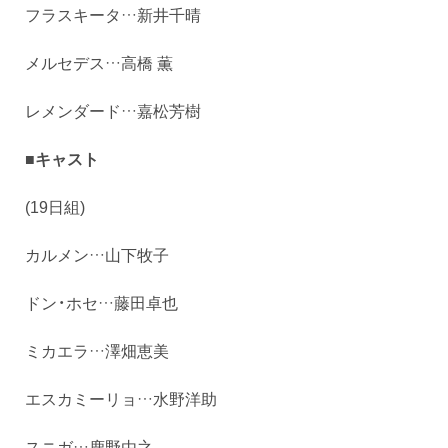
フラスキータ…新井千晴
メルセデス…高橋 薫
レメンダード…嘉松芳樹
■キャスト
(19日組)
カルメン…山下牧子
ドン・ホセ…藤田卓也
ミカエラ…澤畑恵美
エスカミーリョ…水野洋助
スニガ…鹿野由之