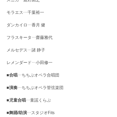
モラエス…千葉裕一
ダンカイロ…香月 健
フラスキータ…齋藤雅代
メルセデス…諸 静子
レメンダード…小田修一
■合唱
…ちちぶオペラ合唱団
■演奏
…ちちぶオペラ管弦楽団
■児童合唱
…童謡くらぶ
■舞踊/助演
…スタジオFits