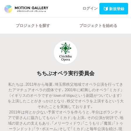
ログイン
新規登録
プロジェクトを探す
プロジェクトを始める
ちちぶオペラ実行委員会
私たちは、2011年から毎夏、埼玉県秩父地域でオペラ公演を行ってき
たアマチュアオペラの団体です。2001年に町興しのオペラ「ミカド」
（イギリスのオペラですが town of titipuという副題がついています）
を上演したことがきっかけとなり、秩父でオペラを上演するという大
それたことを実施しております。
2011年は何とか少ない予算でオペラを作ろうと、半分はボランティ
アで皆さんに協力してもらい「ミカド」を上演。その公演が好評で、地
域の皆さんの支えもあり、「メリーウィドウ」「こうもり」「魔笛」「トゥ
ーランドット」「ラ・ボエーム」そして「ミカド」と毎年公演を続け、現