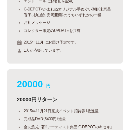
エンドロールにお名前を記載
C-DEPOT×かまわぬオリジナル手ぬぐい3種（末宗美
香子、杉山治、安岡亜蘭）のうちいずれかの一種
お礼メッセージ
コレクター限定のUPDATEを共有
2015年11月 にお届け予定です。
1人が応援しています。
20000
円
20000円リターン
2015年11月21日完成イベント招待券1枚進呈
完成品DVD（5400円）進呈
金丸悠児・著『アーティスト集団 C-DEPOTのキセキ』