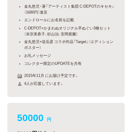
金丸悠児・著『アーティスト集団 C-DEPOTのキセキ』
（1680円）進呈
エンドロールにお名前を記載
C-DEPOT×かまわぬオリジナル手ぬぐい3種セット
（末宗美香子、杉山治、安岡亜蘭）
金丸悠児×堤岳彦 コラボ作品『Target』（エディション
ポスター）
お礼メッセージ
コレクター限定のUPDATEを共有
2015年11月 にお届け予定です。
4人が応援しています。
50000
円