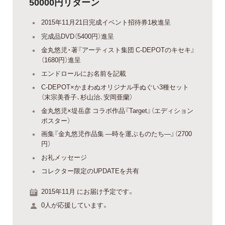
50000円リターン
2015年11月21日完成イベント招待券1枚進呈
完成品DVD（5400円）進呈
金丸悠児・著『アーティスト集団 C-DEPOTのキセキ』
（1680円）進呈
エンドロールにお名前を記載
C-DEPOT×かまわぬオリジナル手ぬぐい3種セット
（末宗美香子、杉山治、安岡亜蘭）
金丸悠児×堤岳彦 コラボ作品『Target』（エディション
ポスター）
画集『金丸悠児作品集 —時を運ぶものたち—』（2700
円）
お礼メッセージ
コレクター限定のUPDATEを共有
2015年11月 にお届け予定です。
0人が応援しています。