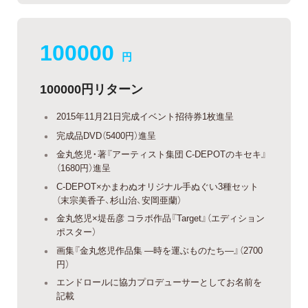
100000
円
100000円リターン
2015年11月21日完成イベント招待券1枚進呈
完成品DVD（5400円）進呈
金丸悠児・著『アーティスト集団 C-DEPOTのキセキ』
（1680円）進呈
C-DEPOT×かまわぬオリジナル手ぬぐい3種セット
（末宗美香子、杉山治、安岡亜蘭）
金丸悠児×堤岳彦 コラボ作品『Target』（エディション
ポスター）
画集『金丸悠児作品集 —時を運ぶものたち—』（2700
円）
エンドロールに協力プロデューサーとしてお名前を
記載