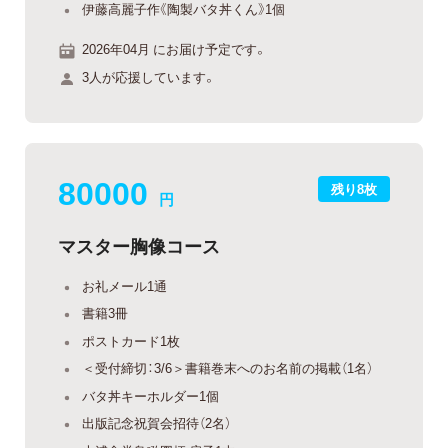
伊藤高麗子作《陶製バタ丼くん》1個
2026年04月 にお届け予定です。
3人が応援しています。
80000
残り8枚
円
マスター胸像コース
お礼メール1通
書籍3冊
ポストカード1枚
＜受付締切：3/6＞書籍巻末へのお名前の掲載（1名）
バタ丼キーホルダー1個
出版記念祝賀会招待（2名）