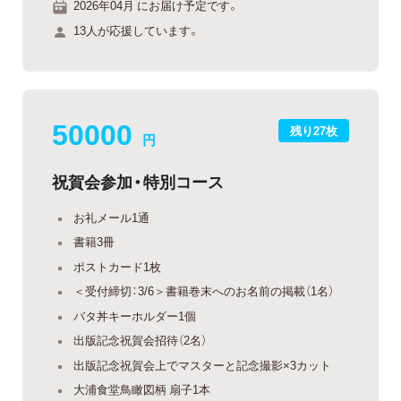
2026年04月 にお届け予定です。
13人が応援しています。
50000
残り27枚
円
祝賀会参加・特別コース
お礼メール1通
書籍3冊
ポストカード1枚
＜受付締切：3/6＞書籍巻末へのお名前の掲載（1名）
バタ丼キーホルダー1個
出版記念祝賀会招待（2名）
出版記念祝賀会上でマスターと記念撮影×3カット
大浦食堂鳥瞰図柄 扇子1本