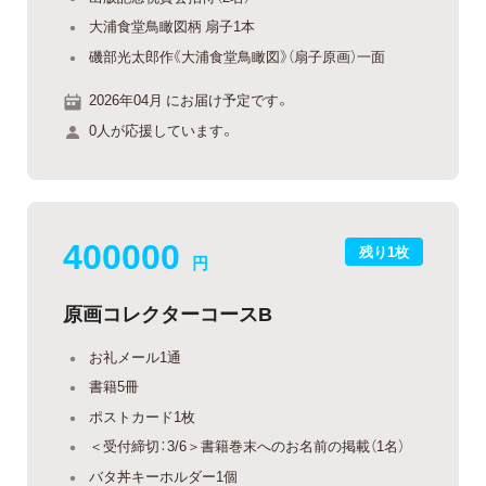
大浦食堂鳥瞰図柄 扇子1本
磯部光太郎作《大浦食堂鳥瞰図》（扇子原画）一面
2026年04月 にお届け予定です。
0人が応援しています。
400000
残り1枚
円
原画コレクターコースB
お礼メール1通
書籍5冊
ポストカード1枚
＜受付締切：3/6＞書籍巻末へのお名前の掲載（1名）
バタ丼キーホルダー1個