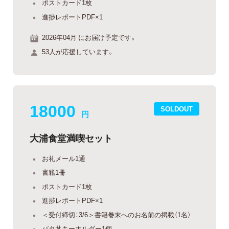
ポストカード1枚
進捗レポートPDF×1
2026年04月 にお届け予定です。
53人が応援しています。
18000
SOLDOUT
円
大浦食堂満喫セット
お礼メール1通
書籍1冊
ポストカード1枚
進捗レポートPDF×1
＜受付締切：3/6＞書籍巻末へのお名前の掲載（1名）
バタ丼キーホルダー1個