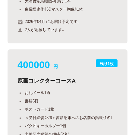
大浦食堂鳥瞰図柄 扇子1本
東儀悟史作《3Dマスター胸像》1体
2026年04月 にお届け予定です。
2人が応援しています。
400000
残り1枚
円
原画コレクターコースA
お礼メール1通
書籍5冊
ポストカード1枚
＜受付締切：3/6＞書籍巻末へのお名前の掲載（1名）
バタ丼キーホルダー1個
出版記念祝賀会招待（2名）