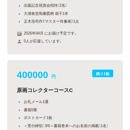
出版記念祝賀会招待（2名）
大浦食堂鳥瞰図柄 扇子1本
正木浩司作《マスター肖像画》1点
2026年04月 にお届け予定です。
0人が応援しています。
400000
残り1枚
円
原画コレクターコースC
お礼メール1通
書籍5冊
ポストカード1枚
＜受付締切：3/6＞書籍巻末へのお名前の掲載（1名）