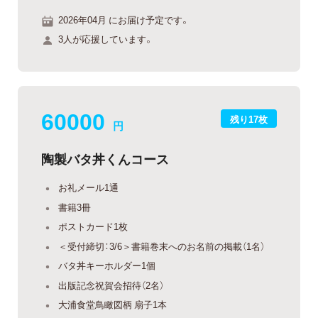
2026年04月 にお届け予定です。
3人が応援しています。
60000
残り17枚
円
陶製バタ丼くんコース
お礼メール1通
書籍3冊
ポストカード1枚
＜受付締切：3/6＞書籍巻末へのお名前の掲載（1名）
バタ丼キーホルダー1個
出版記念祝賀会招待（2名）
大浦食堂鳥瞰図柄 扇子1本