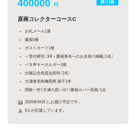
400000
残り1枚
円
原画コレクターコースC
お礼メール1通
書籍5冊
ポストカード1枚
＜受付締切：3/6＞書籍巻末へのお名前の掲載（1名）
バタ丼キーホルダー1個
出版記念祝賀会招待（2名）
大浦食堂鳥瞰図柄 扇子1本
関俊一作《大浦の思い出》（書籍カバー原画）1点
2026年04月 にお届け予定です。
0人が応援しています。