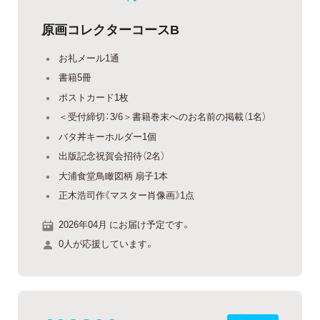
原画コレクターコースB
お礼メール1通
書籍5冊
ポストカード1枚
＜受付締切：3/6＞書籍巻末へのお名前の掲載（1名）
バタ丼キーホルダー1個
出版記念祝賀会招待（2名）
大浦食堂鳥瞰図柄 扇子1本
正木浩司作《マスター肖像画》1点
2026年04月 にお届け予定です。
0人が応援しています。