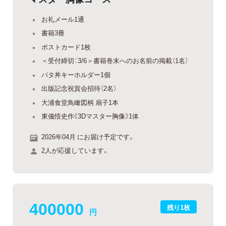
お礼メール1通
書籍3冊
ポストカード1枚
＜受付締切：3/6＞書籍巻末へのお名前の掲載（1名）
バタ丼キーホルダー1個
出版記念祝賀会招待（2名）
大浦食堂鳥瞰図柄 扇子1本
東儀悟史作《3Dマスター胸像》1体
2026年04月 にお届け予定です。
2人が応援しています。
400000
残り1枚
円