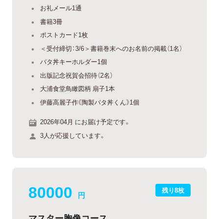
お礼メール1通
書籍3冊
ポストカード1枚
＜受付締切：3/6＞書籍巻末へのお名前の掲載（1名）
バタ丼キーホルダー1個
出版記念祝賀会招待（2名）
大浦食堂鳥瞰図柄 扇子1本
伊藤高麗子作《陶製バタ丼くん》1個
2026年04月 にお届け予定です。
3人が応援しています。
80000
残り8枚
円
マスター胸像コース