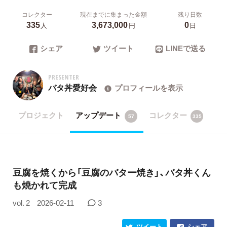
コレクター
現在までに集まった金額
残り日数
335
3,673,000
0
人
円
日
シェア
ツイート
LINEで送る
PRESENTER
バタ丼愛好会
プロフィールを表示
プロジェクト
アップデート
コレクター
57
335
豆腐を焼くから「豆腐のバター焼き」、バタ丼くん
も焼かれて完成
vol. 2
2026-02-11
3
ツイート
シェア