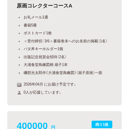
原画コレクターコースA
お礼メール1通
書籍5冊
ポストカード1枚
＜受付締切：3/6＞書籍巻末へのお名前の掲載（1名）
バタ丼キーホルダー1個
出版記念祝賀会招待（2名）
大浦食堂鳥瞰図柄 扇子1本
磯部光太郎作《大浦食堂鳥瞰図》（扇子原画）一面
2026年04月 にお届け予定です。
0人が応援しています。
400000
残り1枚
円