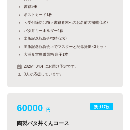
書籍3冊
ポストカード1枚
＜受付締切：3/6＞書籍巻末へのお名前の掲載（1名）
バタ丼キーホルダー1個
出版記念祝賀会招待（2名）
出版記念祝賀会上でマスターと記念撮影×3カット
大浦食堂鳥瞰図柄 扇子1本
2026年04月 にお届け予定です。
3人が応援しています。
60000
残り17枚
円
陶製バタ丼くんコース