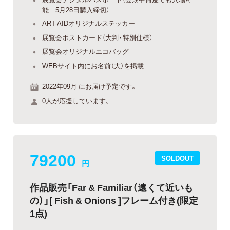
能 5月28日購入締切）
ART-AIDオリジナルステッカー
展覧会ポストカード（大判・特別仕様）
展覧会オリジナルエコバッグ
WEBサイト内にお名前（大）を掲載
2022年09月 にお届け予定です。
0人が応援しています。
79200
SOLDOUT
円
作品販売「Far & Familiar（遠くて近いも
の）」[ Fish & Onions ]フレーム付き(限定
1点)