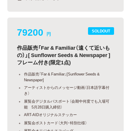
79200
SOLDOUT
円
作品販売「Far & Familiar（遠くて近いも
の）」[ Sunflower Seeds & Newspaper ]
フレーム付き(限定1点)
作品販売「Far & Familiar」[Sunflower Seeds &
Newspaper]
アーティストからのメッセージ動画（日本語字幕付
き）
展覧会デジタルパスポート（会期中何度でも入場可
能 5月28日購入締切）
ART-AIDオリジナルステッカー
展覧会ポストカード（大判・特別仕様）
展覧会オリジナルエコバッグ