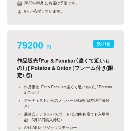
2022年09月 にお届け予定です。
0人が応援しています。
79200
残り1枚
円
作品販売「Far & Familiar（遠くて近いも
の）」[ Potatos & Onion ]フレーム付き(限
定1点)
作品販売「Far & Familiar（遠くて近いもの）」[ Potatos
& Onion ]
アーティストからのメッセージ動画（日本語字幕付
き）
展覧会デジタルパスポート（会期中何度でも入場可
能 5月28日購入締切）
ART-AIDオリジナルステッカー