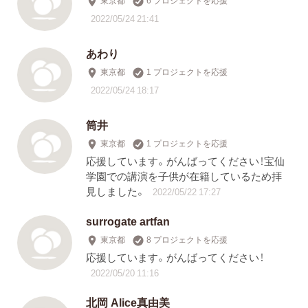
東京都
6 プロジェクトを応援
2022/05/24 21:41
あわり
東京都
1 プロジェクトを応援
2022/05/24 18:17
筒井
東京都
1 プロジェクトを応援
応援しています。がんばってください！宝仙
学園での講演を子供が在籍しているため拝
見しました。
2022/05/22 17:27
surrogate artfan
東京都
8 プロジェクトを応援
応援しています。がんばってください！
2022/05/20 11:16
北岡 Alice真由美