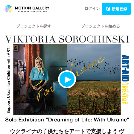
ログイン
新規登録
プロジェクトを探す
プロジェクトを始める
ウクライナの子供たちをアートで支援しよう
ヴ