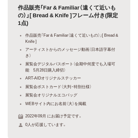
作品販売「Far & Familiar（遠くて近いも
の）」[ Bread & Knife ]フレーム付き(限定
1点)
作品販売「Far & Familiar（遠くて近いもの）」[ Bread &
Knife ]
アーティストからのメッセージ動画（日本語字幕付
き）
展覧会デジタルパスポート（会期中何度でも入場可
能 5月28日購入締切）
ART-AIDオリジナルステッカー
展覧会ポストカード（大判・特別仕様）
展覧会オリジナルエコバッグ
WEBサイト内にお名前（大）を掲載
2022年09月 にお届け予定です。
0人が応援しています。