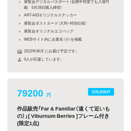
展覧会デジタルパスポート（会期中何度でも入場可
能 5月28日購入締切）
ART-AIDオリジナルステッカー
展覧会ポストカード（大判・特別仕様）
展覧会オリジナルエコバッグ
WEBサイト内に企業名（小）を掲載
2022年06月 にお届け予定です。
0人が応援しています。
79200
SOLDOUT
円
作品販売「Far & Familiar（遠くて近いも
の）」[ Viburnum Berries ]フレーム付き
(限定1点)