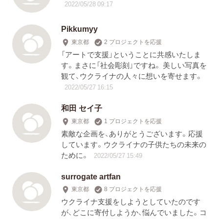
2022/05/28 09:17
Pikkumyy
東京都
2 プロジェクトを応援
「アートで支援」ということに共感いたしま
す。まさに「社会彫刻」ですね。 美しい写真を
観て、ウクライナの人々に想いを寄せます。
2022/05/27 16:15
和田 セイ子
東京都
1 プロジェクトを応援
素敵な企画を、ありがとうございます。応援
しています。ウクライナの子供たちの未来の
ために。
2022/05/27 15:49
surrogate artfan
東京都
8 プロジェクトを応援
ウクライナ支援をしようとしていたのです
が、どこに寄付しようか、悩んでいました。コ