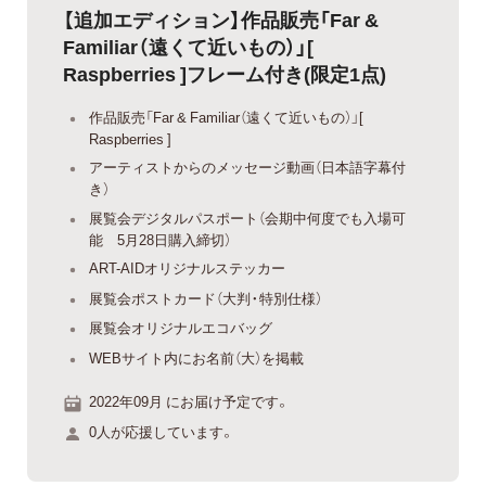
【追加エディション】作品販売「Far &
Familiar（遠くて近いもの）」[
Raspberries ]フレーム付き(限定1点)
作品販売「Far & Familiar（遠くて近いもの）」[
Raspberries ]
アーティストからのメッセージ動画（日本語字幕付
き）
展覧会デジタルパスポート（会期中何度でも入場可
能 5月28日購入締切）
ART-AIDオリジナルステッカー
展覧会ポストカード（大判・特別仕様）
展覧会オリジナルエコバッグ
WEBサイト内にお名前（大）を掲載
2022年09月 にお届け予定です。
0人が応援しています。