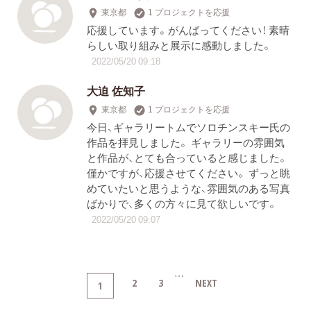
東京都
1 プロジェクトを応援
応援しています。がんばってください！ 素晴
らしい取り組みと展示に感動しました。
2022/05/20 09:18
大迫 佐知子
東京都
1 プロジェクトを応援
今日、ギャラリートムでソロチンスキー氏の
作品を拝見しました。 ギャラリーの雰囲気
と作品が、とても合っていると感じました。
僅かですが、応援させてください。 ずっと眺
めていたいと思うような、雰囲気のある写真
ばかりで、多くの方々に見て欲しいです。
2022/05/20 09:07
…
2
3
NEXT
1