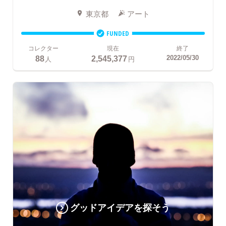
東京都
アート
FUNDED
コレクター
現在
終了
88
2,545,377
2022/05/30
人
円
グッドアイデアを探そう