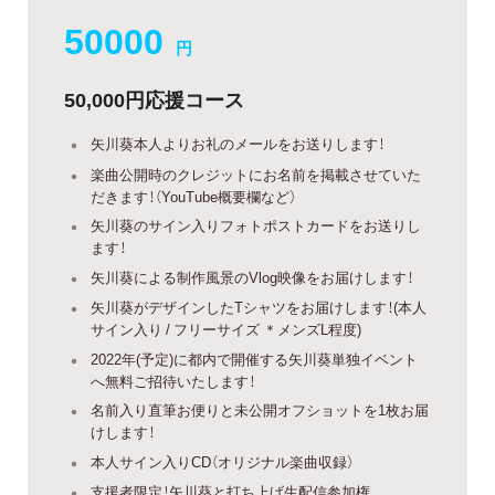
50000
円
50,000円応援コース
矢川葵本人よりお礼のメールをお送りします！
楽曲公開時のクレジットにお名前を掲載させていた
だきます！（YouTube概要欄など）
矢川葵のサイン入りフォトポストカードをお送りし
ます！
矢川葵による制作風景のVlog映像をお届けします！
矢川葵がデザインしたTシャツをお届けします！(本人
サイン入り / フリーサイズ ＊メンズL程度)
2022年(予定)に都内で開催する矢川葵単独イベント
へ無料ご招待いたします！
名前入り直筆お便りと未公開オフショットを1枚お届
けします！
本人サイン入りCD（オリジナル楽曲収録）
支援者限定！矢川葵と打ち上げ生配信参加権