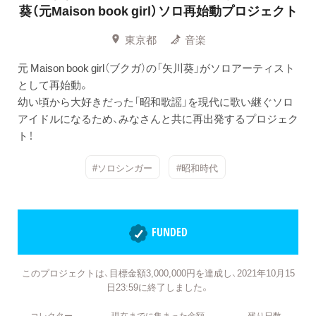
葵（元Maison book girl）ソロ再始動プロジェクト
東京都
音楽
元 Maison book girl（ブクガ）の「矢川葵」がソロアーティスト
として再始動。
幼い頃から大好きだった「昭和歌謡」を現代に歌い継ぐソロ
アイドルになるため、みなさんと共に再出発するプロジェク
ト！
#ソロシンガー
#昭和時代
FUNDED
このプロジェクトは、目標金額3,000,000円を達成し、2021年10月15
日23:59に終了しました。
コレクター
現在までに集まった金額
残り日数