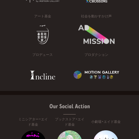
アート基金
社会を動かすかけ声
プロデュース
プロダクション
Our Social Action
ミニシアター・エイ
ブックストア・エイ
小劇場・エイド基金
ド基金
ド基金