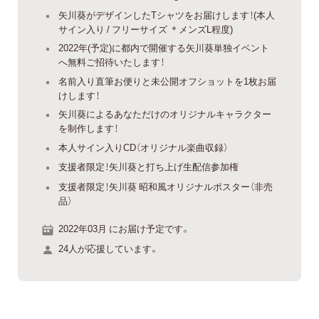
矢川葵がデザインしたTシャツをお届けします！(本人
サイン入り / フリーサイズ ＊メンズL程度)
2022年(予定)に都内で開催する矢川葵単独イベント
へ無料ご招待いたします！
名前入り直筆お便りと未公開オフショットを1枚お届
けします！
矢川葵によるあなただけのオリジナルキャラクター
を制作します！
本人サイン入りCD（オリジナル楽曲収録）
支援者限定！矢川葵と打ち上げ生配信参加権
支援者限定！矢川葵 昭和風オリジナルポスター（非売
品）
2022年03月 にお届け予定です。
24人が応援しています。