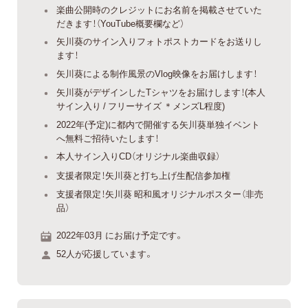
楽曲公開時のクレジットにお名前を掲載させていた
だきます！（YouTube概要欄など）
矢川葵のサイン入りフォトポストカードをお送りし
ます！
矢川葵による制作風景のVlog映像をお届けします！
矢川葵がデザインしたTシャツをお届けします！(本人
サイン入り / フリーサイズ ＊メンズL程度)
2022年(予定)に都内で開催する矢川葵単独イベント
へ無料ご招待いたします！
本人サイン入りCD（オリジナル楽曲収録）
支援者限定！矢川葵と打ち上げ生配信参加権
支援者限定！矢川葵 昭和風オリジナルポスター（非売
品）
2022年03月 にお届け予定です。
52人が応援しています。