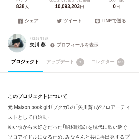
838
10,093,203
0
人
円
日
シェア
ツイート
LINEで送る
PRESENTER
矢川 葵
プロフィールを表示
プロジェクト
アップデート
コレクター
3
838
このプロジェクトについて
元 Maison book girl（ブクガ）の「矢川葵」がソロアーティ
ストとして再始動。
幼い頃から大好きだった「昭和歌謡」を現代に歌い継ぐ
ソロアイドルになるため、みなさんと共に再出発するプ