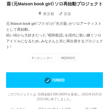
葵（元Maison book girl）ソロ再始動プロジェクト
東京都
音楽
元 Maison book girl（ブクガ）の「矢川葵」がソロアーティスト
として再始動。
幼い頃から大好きだった「昭和歌謡」を現代に歌い継ぐソロ
アイドルになるため、みなさんと共に再出発するプロジェク
ト！
#ソロシンガー
#昭和時代
FUNDED
このプロジェクトは、目標金額3,000,000円を達成し、2021年10月15
日23:59に終了しました。
コレクター
現在までに集まった金額
残り日数