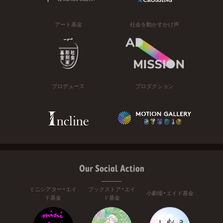
アート基金
社会を動かすかけ声
プロデュース
プロダクション
Our Social Action
ミニシアター・エイ
ブックストア・エイ
小劇場・エイド基金
ド基金
ド基金