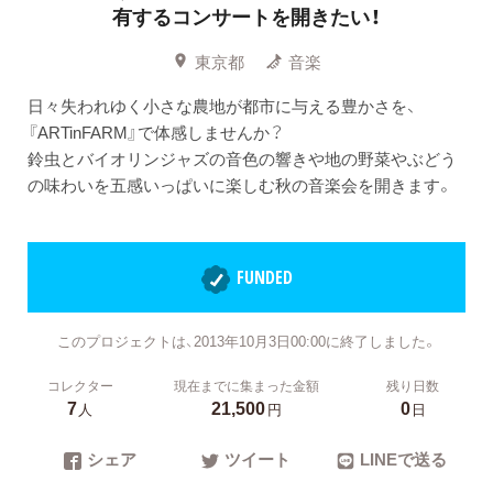
有するコンサートを開きたい！
東京都
音楽
日々失われゆく小さな農地が都市に与える豊かさを、
『ARTinFARM』で体感しませんか？
鈴虫とバイオリンジャズの音色の響きや地の野菜やぶどう
の味わいを五感いっぱいに楽しむ秋の音楽会を開きます。
FUNDED
このプロジェクトは、2013年10月3日00:00に終了しました。
コレクター
現在までに集まった金額
残り日数
7
21,500
0
人
円
日
シェア
ツイート
LINEで送る