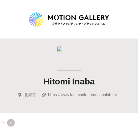
Highlight
人気のプロジェクト
新着プロジェクト
終了間近のプロジェ
Hitomi Inaba
Feature
タグから探す
キュレーターから探す
特集から探す
北海道
https://www.facebook.com/inabahitomi
Legendary
クト
0
最新達成プロジェクト
調達額が大きいプロジェクト