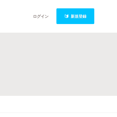
ログイン
新規登録
クト
最新進捗報告から探す