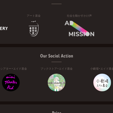
アート基金
社会を動かすかけ声
Our Social Action
ニシアター・エイド基金
ブックストア・エイド基金
小劇場・エイド基