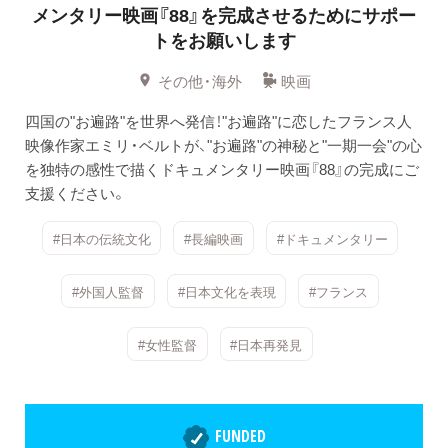
メンタリー映画『88』を完成させるためにサポー
トをお願いします
その他・海外
映画
四国の"お遍路"を世界へ発信！"お遍路"に恋したフランス人
映像作家エミリ・ベルトが、"お遍路"の神秘と"一期一会"の心
を独特の感性で描くドキュメンタリー映画『88』の完成にご
支援ください。
#日本の伝統文化
#長編映画
#ドキュメンタリー
#外国人監督
#日本文化を表現
#フランス
#女性監督
#日本再発見
FUNDED