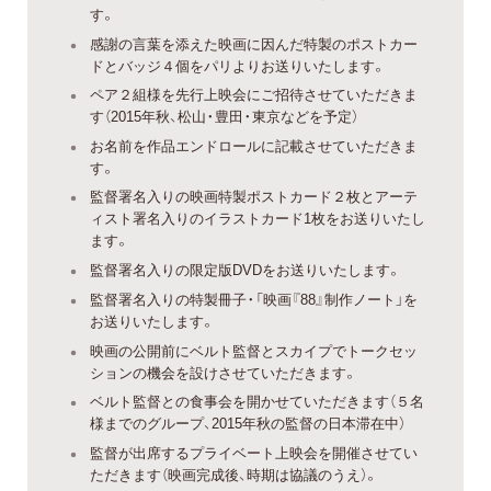
す。
感謝の言葉を添えた映画に因んだ特製のポストカー
ドとバッジ４個をパリよりお送りいたします。
ペア２組様を先行上映会にご招待させていただきま
す（2015年秋、松山・豊田・東京などを予定）
お名前を作品エンドロールに記載させていただきま
す。
監督署名入りの映画特製ポストカード２枚とアーテ
ィスト署名入りのイラストカード1枚をお送りいたし
ます。
監督署名入りの限定版DVDをお送りいたします。
監督署名入りの特製冊子・「映画『88』制作ノート」を
お送りいたします。
映画の公開前にベルト監督とスカイプでトークセッ
ションの機会を設けさせていただきます。
ベルト監督との食事会を開かせていただきます（５名
様までのグループ、2015年秋の監督の日本滞在中）
監督が出席するプライベート上映会を開催させてい
ただきます（映画完成後、時期は協議のうえ）。