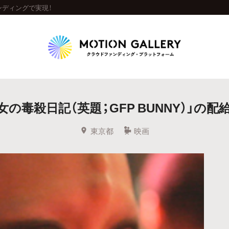
ンディングで実現！
Highlight
の毒殺日記（英題；GFP BUNNY）」の
人気のプロジェクト
新着プロジェクト
終了間近のプロジェ
東京都
映画
Feature
タグから探す
キュレーターから探す
特集から探す
Legendary
最新達成プロジェクト
調達額が大きいプロジェクト