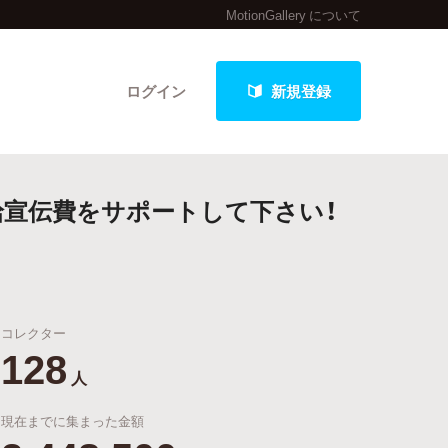
MotionGallery について
ログイン
新規登録
配給宣伝費をサポートして下さい！
クト
コレクター
最新進捗報告から探す
128
人
現在までに集まった金額