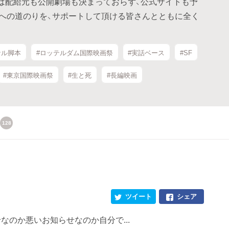
）では配給元も公開劇場も決まっておらず、公式サイトも予
公開への道のりを、サポートして頂ける皆さんとともに全く
ナル脚本
#ロッテルダム国際映画祭
#実話ベース
#SF
#東京国際映画祭
#生と死
#長編映画
128
ツイート
シェア
なのか悪いお知らせなのか自分で...