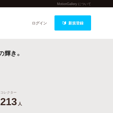
MotionGallery について
ログイン
新規登録
の輝き。
クト
最新進捗報告から探す
コレクター
213
人