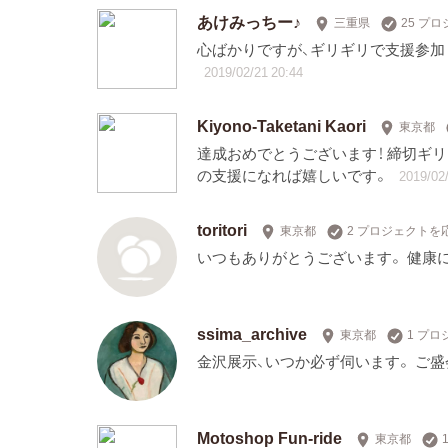
あけみっちー♪
三重県
25 プ
心ばかりですが、ギリギリで支援参加
2019/02/21 20:44
Kiyono-Taketani Kaori
東京都
達成おめでとうございます！ 締切ギ
の支援になれば嬉しいです。
2019/02/
toritori
東京都
2 プロジェクトを
いつもありがとうございます。 健康
ssima_archive
東京都
1 プ
金沢展示、いつか必ず伺います。 ご盛
Motoshop Fun-ride
東京都