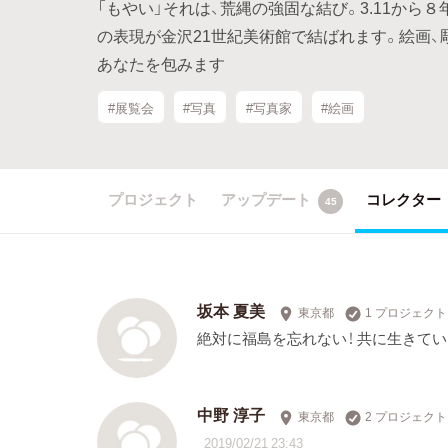
「もやい」それは、荒縄の強固な結び。3.11か
の表現が金沢21世紀美術館で結ばれます。絵画、
あなたを包みます
#展覧会
#写真
#写真家
#絵画
プロジェクト
アップデート
コレクター
45
坂本 夏美
東京都
1 プロジェク
絶対に福島を忘れない！ 共に生きて
中野 淳子
東京都
2 プロジェク
2019/02/21 23:43