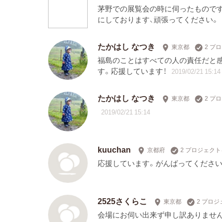
茅野での展覧会の時に伺ったものです
にしております、頑張ってください。
たかはし なつき
東京都
2 プ
福島のことはすべての人の責任だと
す。応援しています！
2019/02/21 15:14
たかはし なつき
東京都
2 プ
2019/02/21 15:14
kuuchan
京都府
2 プロジェク
応援しています。がんばってください
2525さくらこ
東京都
2 プロ
会場にお伺い出来ず申し訳ありません