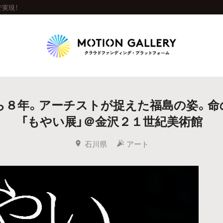
実現！
Highlight
1から８年。アーチストが捉えた福島の姿。命
人気のプロジェクト
新着プロジェクト
終了間近のプロジェ
「もやい展」＠金沢２１世紀美術館
Feature
石川県
アート
タグから探す
キュレーターから探す
特集から探す
Legendary
最新達成プロジェクト
調達額が大きいプロジェクト