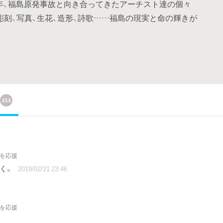
ら８年、福島原発事故と向き合ってきたアーチスト達の個々
彫刻、写真、生花、造形、詩歌……福島の現実と命の輝きが
213
トを応援
いく。
2019/02/21 23:46
トを応援