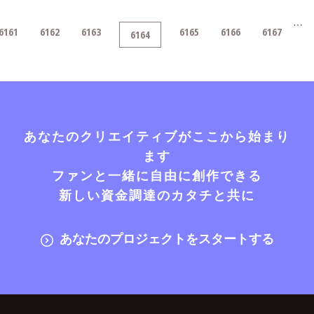
…
6161
6162
6163
6165
6166
6167
6164
あなたのクリエイティブがここから始まり
ます
ファンと一緒に自由に創作できる
新しい資金調達のカタチと共に
あなたのプロジェクトをスタートする