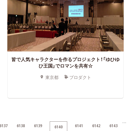
皆で人気キャラクターを作るプロジェクト！「ゆひゆ
ひ王国」でロマンを共有☆
東京都
プロダクト
…
6137
6138
6139
6141
6142
6143
6140