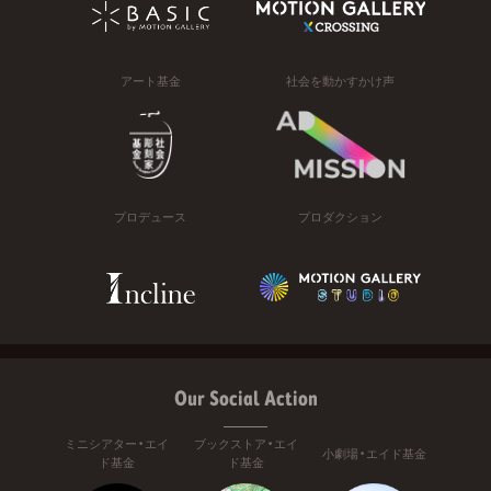
アート基金
社会を動かすかけ声
プロデュース
プロダクション
Our Social Action
ミニシアター・エイ
ブックストア・エイ
小劇場・エイド基金
ド基金
ド基金