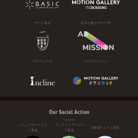
アート基金
社会を動かすかけ声
プロデュース
プロダクション
Our Social Action
ミニシアター・エイ
ブックストア・エイ
小劇場・エイド基金
ド基金
ド基金