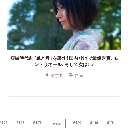
短編時代劇『風と舟』を製作！国内・NYで最優秀賞、モ
ントリオール、そして次は！？
東京都
映画
…
6125
6126
6127
6129
6130
6131
6128