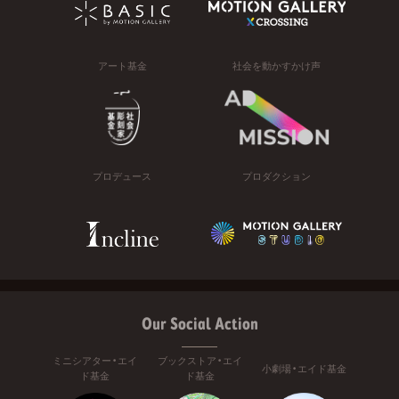
アート基金
社会を動かすかけ声
プロデュース
プロダクション
Our Social Action
ミニシアター・エイ
ブックストア・エイ
小劇場・エイド基金
ド基金
ド基金