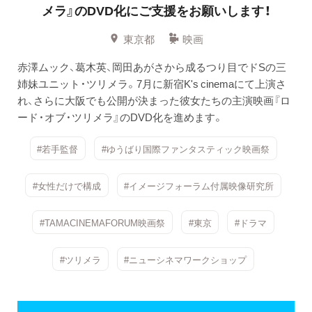
メラ』のDVD化にご支援をお願いします！
東京都
映画
赤澤ムック、葛木英、岡田あがさから成るつり目でドSの三
姉妹ユニット・ツリメラ。7月に新宿K's cinemaにて上演さ
れ、さらに大阪でも公開が決まった彼女たちの主演映画『ロ
ード・オブ・ツリメラ』のDVD化を進めます。
#若手監督
#ゆうばり国際ファンタスティック映画祭
#女性だけで構成
#イメージフォーラム付属映像研究所
#TAMACINEMAFORUM映画祭
#東京
#ドラマ
#ツリメラ
#ニューシネマワークショップ