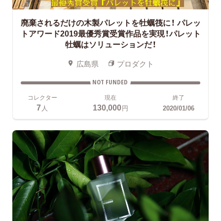
廃棄されるだけの木製パレットを牡蠣筏に！
パレッ
トアワード2019最優秀賞受賞作品を実現！パレット
牡蠣はソリューションだ！
広島県
プロダクト
NOT FUNDED
コレクター
現在
終了
7
130,000
人
円
2020/01/06