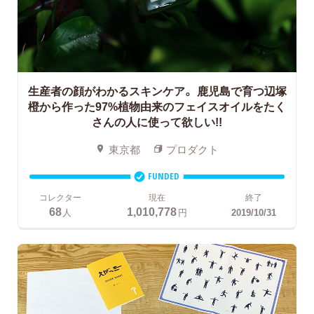
生産者の顔がわかるスキンケア。
鹿児島で育つ辺塚
橙から作った97%植物由来のフェイスオイルをたく
さんの人に使って欲しい!!
東京都
プロダクト
FUNDED
コレクター
現在
終了
68
1,010,778
人
円
2019/10/31