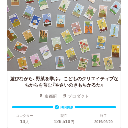
遊びながら、野菜を学ぶ。
こどものクリエイティブな
ちからを育む『やさいのきもちかるた』
京都府
プロダクト
FUNDED
コレクター
現在
終了
14
126,510
人
円
2019/09/20