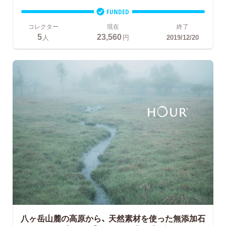
FUNDED
コレクター
現在
終了
5
23,560
人
円
2019/12/20
八ヶ岳山麓の高原から、
天然素材を使った無添加石