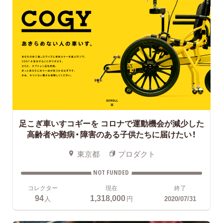
足こぎ車いすコギーを
コロナで運動機会が減少した
高齢者や難病・障害のある子供たちに届けたい！
東京都
プロダクト
NOT FUNDED
コレクター
現在
終了
94
1,318,000
人
円
2020/07/31