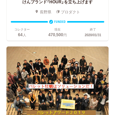
けんブランド「HOUR」を立ち上げます
長野県
プロダクト
FUNDED
コレクター
現在
終了
64
470,500
人
円
2020/01/31