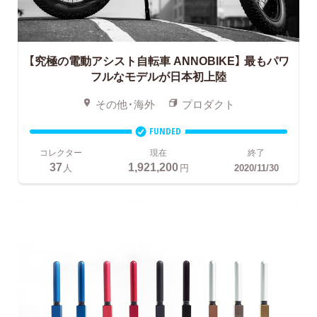
【究極の電動アシスト自転車 ANNOBIKE】
最もパワ
フルなモデルが日本初上陸
その他・海外
プロダクト
FUNDED
コレクター
現在
終了
37
1,921,200
人
円
2020/11/30