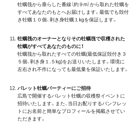
牡蠣筏から垂らした番線（約９m）から取れた牡蠣を
すべてあなたのもとへお届けします。最低でも殻付
き牡蠣１０個、剥き身牡蠣１kgを保証します。
牡蠣筏のオーナーとなりその牡蠣筏で収穫された
牡蠣がすべてあなたのものに！
牡蠣筏から取れたすべての牡蠣(最低保証殻付き３
５個、剥き身１.５kg)をお送りいたします。環境に
左右され不作になっても最低量を保証いたします。
パレット牡蠣パーティーにご招待
広島で開催するパレット牡蠣の収穫祭イベントに
招待いたします。また、当日お配りするパンフレッ
トにお名前と簡単なプロフィールを掲載させてい
ただきます。