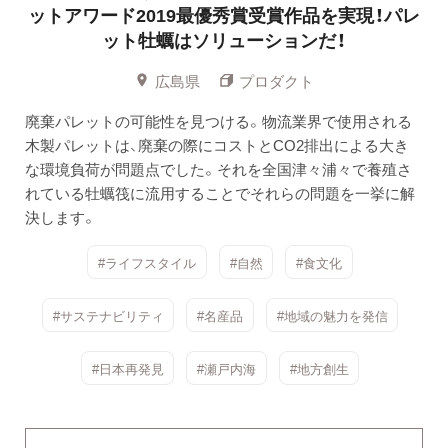
ットアワード2019最優秀賞受賞作品を実現！パレ
ット牡蠣はソリューションだ！
広島県
プロダクト
廃棄パレットの可能性を見つける。物流業界で使用される
木製パレットは、廃棄の際にコストとCO2排出による大き
な環境負荷が問題点でした。それを全国津々浦々で養殖さ
れている牡蠣筏に流用することでそれらの問題を一挙に解
決します。
#ライフスタイル
#自然
#食文化
#サステナビリティ
#名産品
#地域の魅力を発信
#日本再発見
#瀬戸内海
#地方創生