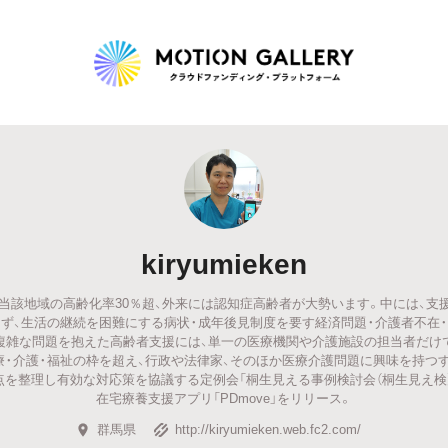
Highlight
人気のプロジェクト
新着プロジェクト
終了間近のプロジェ
kiryumieken
Feature
当該地域の高齢化率30％超、外来には認知症高齢者が大勢います。中には、支
タグから探す
キュレーターから探す
特集から探す
ず、生活の継続を困難にする病状・成年後見制度を要す経済問題・介護者不在
複雑な問題を抱えた高齢者支援には、単一の医療機関や介護施設の担当者だけ
療・介護・福祉の枠を超え、行政や法律家、そのほか医療介護問題に興味を持つ
Legendary
点を整理し有効な対応策を協議する定例会「桐生見える事例検討会（桐生見え検）
在宅療養支援アプリ「PDmove」をリリース。
最新達成プロジェクト
調達額が大きいプロジェクト
群馬県
http://kiryumieken.web.fc2.com/