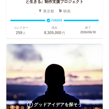
と生きる』
制作支援プロジェクト
東京都
映画
FUNDED
コレクター
現在
終了
259
8,305,000
2026/06/30
人
円
グッドアイデアを探そう