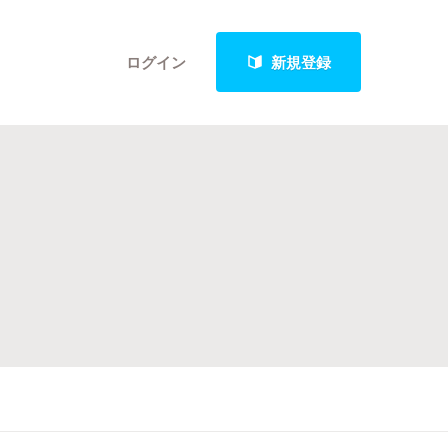
ログイン
新規登録
クト
最新進捗報告から探す