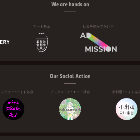
We are hands on
アート基金
社会を動かすかけ声
Our Social Action
ニシアター・エイド基金
ブックストア・エイド基金
小劇場・エイド基