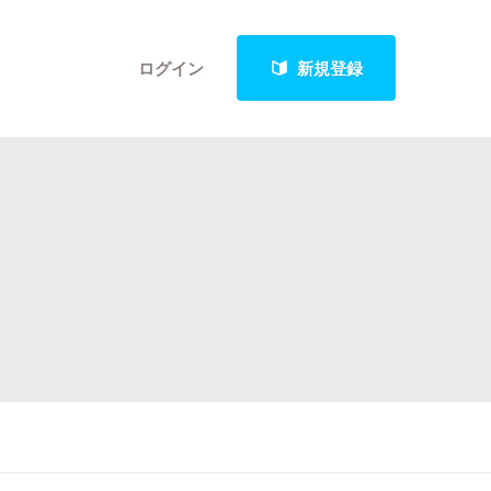
ログイン
新規登録
クト
最新進捗報告から探す