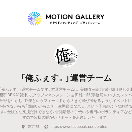
Highlight
人気のプロジェクト
新着プロジェクト
終了間近のプロジェ
「俺ふぇす。」運営チーム
Feature
「俺ふぇす。」運営チームです。本運営チームは、美鵬直三朗（太鼓・鳴り物）、金刺
タグから探す
キュレーターから探す
特集から探す
西野"DEKA"賀津夫（クラブマネジメント）、吉田雄一郎（事務局）の５人のメ
分野を生かし、邦楽というフィールドから大きく飛び出せるようなイベント
を持ちながらも「面白いからこそ一生懸命になれる」という子供のような純粋
Legendary
す。金銭的な支援だけではなく、告知活動の手伝いや当日のボランティアな
すので皆様の暖かいサポートをお願いいたします。
最新達成プロジェクト
調達額が大きいプロジェクト
東京都
https://www.facebook.com/orefes