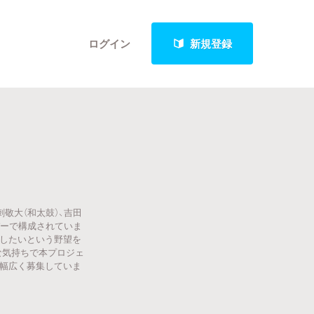
ログイン
新規登録
クト
敬大（和太鼓）、吉田
最新進捗報告から探す
ンバーで構成されていま
にしたいという野望を
な気持ちで本プロジェ
ど幅広く募集していま