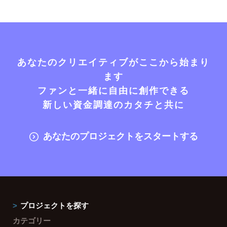
あなたのクリエイティブがここから始まり
ます
ファンと一緒に自由に創作できる
新しい資金調達のカタチと共に
あなたのプロジェクトをスタートする
プロジェクトを探す
カテゴリー