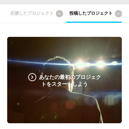
応援したプロジェクト
投稿したプロジェクト
0
0
あなたの最初のプロジェク
トをスタートしよう