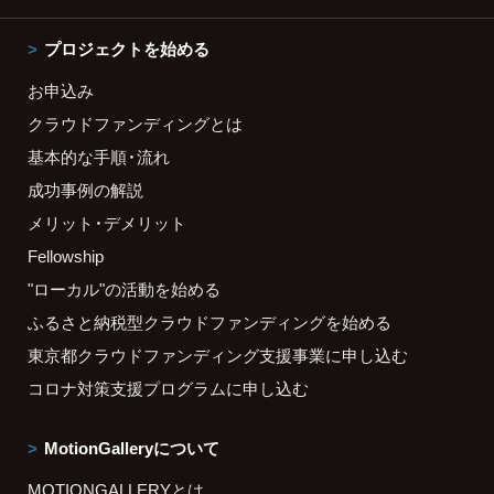
プロジェクトを始める
お申込み
クラウドファンディングとは
基本的な手順・流れ
成功事例の解説
メリット・デメリット
Fellowship
"ローカル"の活動を始める
ふるさと納税型クラウドファンディングを始める
東京都クラウドファンディング支援事業に申し込む
コロナ対策支援プログラムに申し込む
MotionGalleryについて
MOTIONGALLERYとは