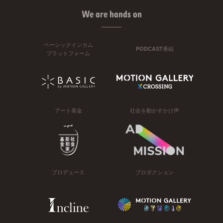
We are hands on
ベーシックインカム
PODCAST番組
プラットフォーム
アート基金
社会を動かすかけ声
プロデュース
プロダクション