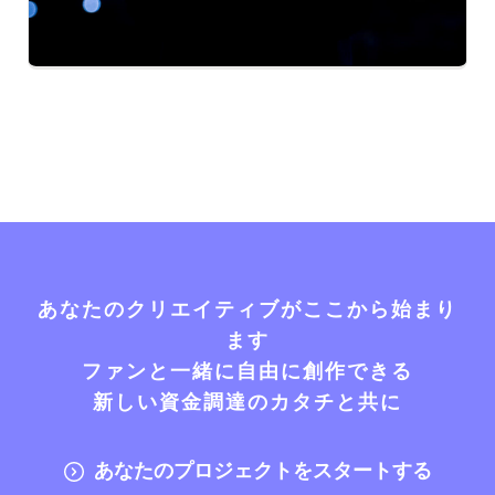
あなたのクリエイティブがここから始まり
ます
ファンと一緒に自由に創作できる
新しい資金調達のカタチと共に
あなたのプロジェクトをスタートする