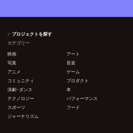
プロジェクトを探す
カテゴリー
映画
アート
写真
音楽
アニメ
ゲーム
コミュニティ
プロダクト
演劇・ダンス
本
テクノロジー
パフォーマンス
スポーツ
フード
ジャーナリズム