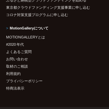
ふるさと納税型クラウドファンディングを始める
東京都クラウドファンディング支援事業に申し込む
コロナ対策支援プログラムに申し込む
MotionGalleryについて
MOTIONGALLERYとは
#2020 年代
よくあるご質問
お問い合わせ
取材のご相談
利用規約
プライバシーポリシー
特商法表示