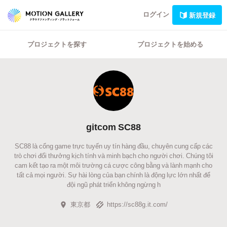
ログイン
新規登録
プロジェクトを探す
プロジェクトを始める
gitcom SC88
SC88 là cổng game trực tuyến uy tín hàng đầu, chuyên cung cấp các
trò chơi đổi thưởng kịch tính và minh bạch cho người chơi. Chúng tôi
cam kết tạo ra một môi trường cá cược công bằng và lành mạnh cho
tất cả mọi người. Sự hài lòng của bạn chính là động lực lớn nhất để
đội ngũ phát triển không ngừng h
東京都
https://sc88g.it.com/