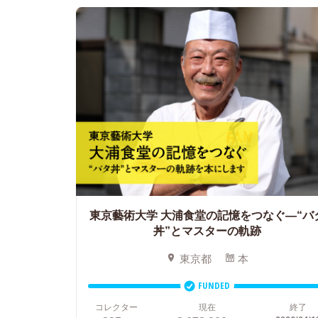
東京藝術大学 大浦食堂の記憶をつなぐ―“バ
丼”とマスターの軌跡
東京都
本
FUNDED
コレクター
現在
終了