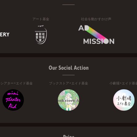
アート基金
社会を動かすかけ声
Our Social Action
ニシアター・エイド基金
ブックストア・エイド基金
小劇場・エイド基