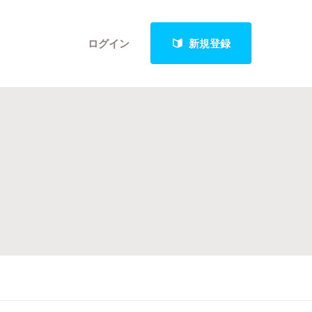
ログイン
新規登録
クト
最新進捗報告から探す