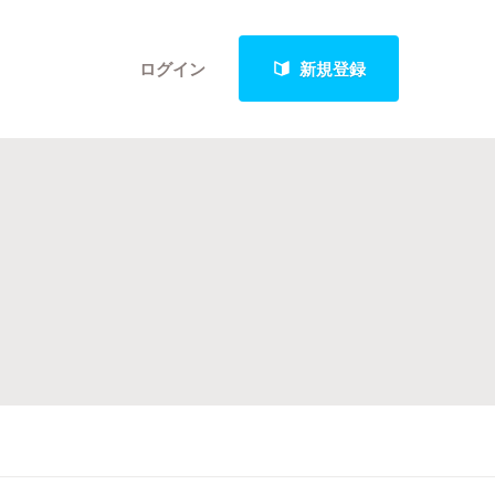
ログイン
新規登録
クト
最新進捗報告から探す