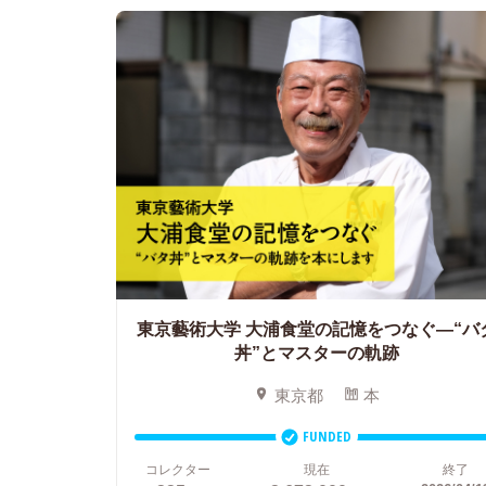
東京藝術大学 大浦食堂の記憶をつなぐ―“バ
丼”とマスターの軌跡
東京都
本
FUNDED
コレクター
現在
終了