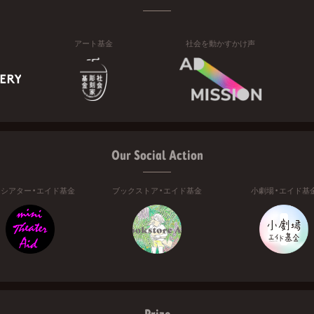
アート基金
社会を動かすかけ声
Our Social Action
ニシアター・エイド基金
ブックストア・エイド基金
小劇場・エイド基