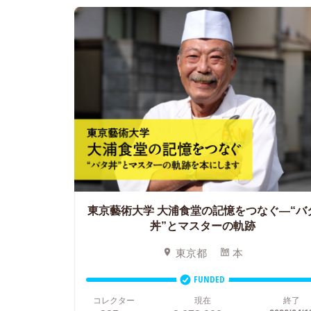
東京藝術大学 大浦食堂の記憶をつなぐ―“バ
丼”とマスターの軌跡
東京都
本
FUNDED
コレクター
現在
終了