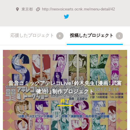
東京都
http://neovoicearts.ocnk.me/menu-detail/42
応援したプロジェクト
投稿したプロジェクト
0
1
音音コミックアテレコLive「鈴木先生（漫画：武富
健治）」制作プロジェクト
終了