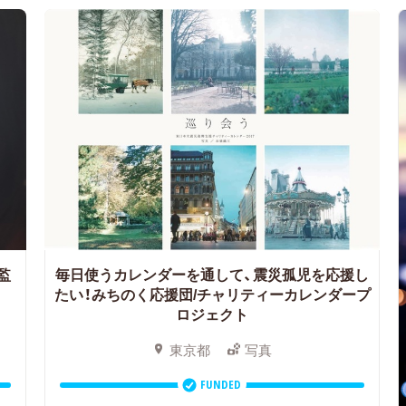
監
毎日使うカレンダーを通して、震災孤児を応援し
たい！みちのく応援団/チャリティーカレンダープ
ロジェクト
東京都
写真
FUNDED