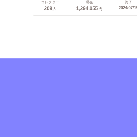
コレクター
現在
終了
209
1,294,055
2024/07/1
人
円