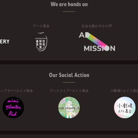
We are hands on
アート基金
社会を動かすかけ声
Our Social Action
ニシアター・エイド基金
ブックストア・エイド基金
小劇場・エイド基