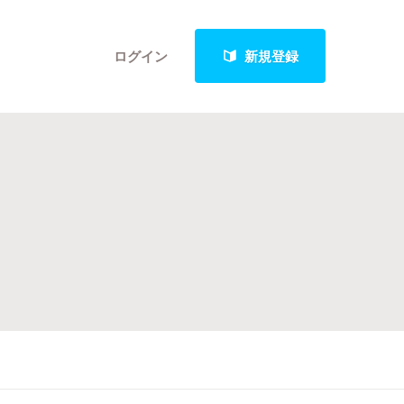
ログイン
新規登録
クト
最新進捗報告から探す