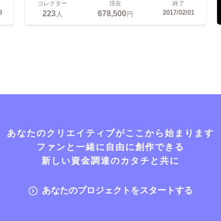
コレクター
現在
終了
223
678,500
9
2017/02/01
人
円
あなたのクリエイティブがここから始まります
ファンと一緒に自由に創作できる
新しい資金調達のカタチと共に
あなたのプロジェクトをスタートする