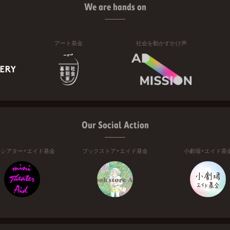
We are hands on
アート基金
社会を動かすかけ声
Our Social Action
ニシアター・エイド基金
ブックストア・エイド基金
小劇場・エイド基