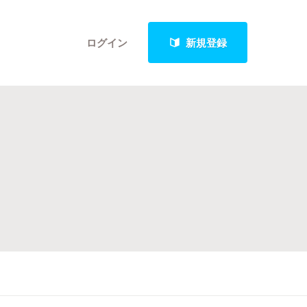
ログイン
新規登録
クト
最新進捗報告から探す