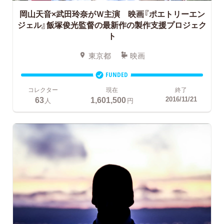
岡山天音×武田玲奈がＷ主演 映画『ポエトリーエン
ジェル』飯塚俊光監督の最新作の製作支援プロジェク
ト
東京都
映画
FUNDED
コレクター
現在
終了
63
1,601,500
2016/11/21
人
円