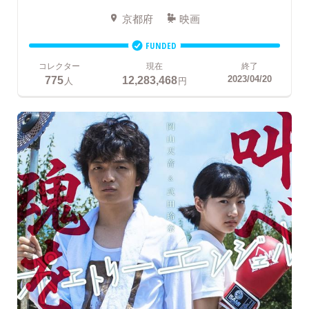
京都府
映画
FUNDED
コレクター
現在
終了
775
12,283,468
2023/04/20
人
円