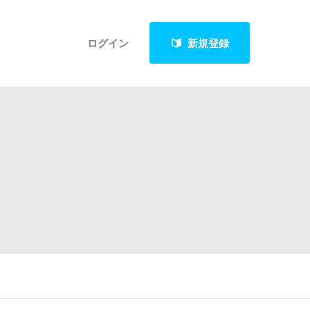
ログイン
新規登録
クト
最新進捗報告から探す