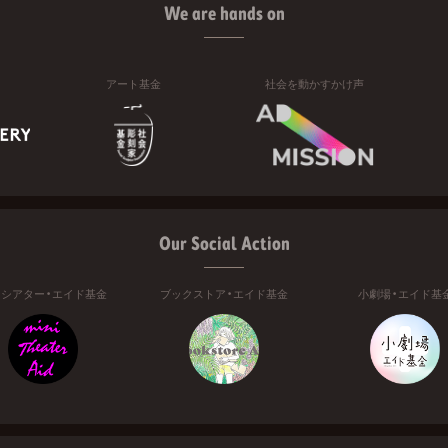
We are hands on
アート基金
社会を動かすかけ声
Our Social Action
ニシアター・エイド基金
ブックストア・エイド基金
小劇場・エイド基