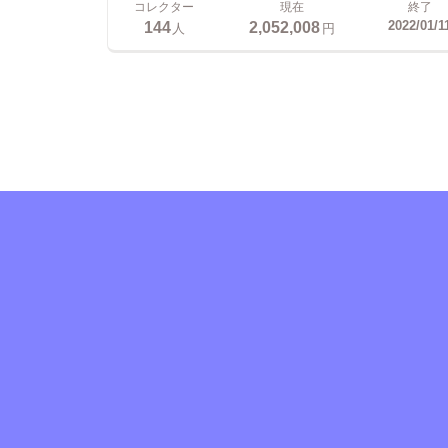
コレクター
現在
終了
144
2,052,008
2022/01/1
人
円