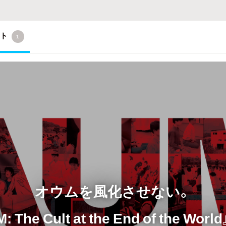
クト
1
オウムを風化させない。
The Cult at the End of the W