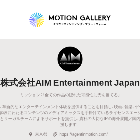
Highlight
人気のプロジェクト
新着プロジェクト
終了間近のプロジェ
株式会社AIM Entertainment Japan
Feature
ミッション：「全ての作品の隠れた可能性に光を当てる」
タグから探す
キュレーターから探す
特集から探す
inmentは、革新的なエンターテインメント体験を提供することを目指し、映画、音楽、
多岐にわたるコンテンツのメディアミックスを手掛けているライセンスエー
Legendary
とリーガルチームによるサポートを提供し、貴社の大切なIPの海外展開／国内
援します。
最新達成プロジェクト
調達額が大きいプロジェクト
東京都
https://agentinmotion.com/