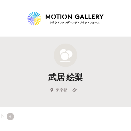
Highlight
人気のプロジェクト
新着プロジェクト
終了間近のプロジェ
武居 絵梨
Feature
タグから探す
キュレーターから探す
特集から探す
東京都
Legendary
クト
0
最新達成プロジェクト
調達額が大きいプロジェクト