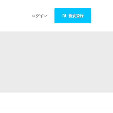
ログイン
新規登録
クト
最新進捗報告から探す