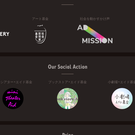
アート基金
社会を動かすかけ声
Our Social Action
ニシアター・エイド基金
ブックストア・エイド基金
小劇場・エイド基