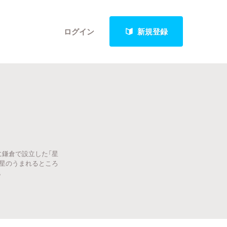
ログイン
新規登録
クト
に鎌倉で設立した「星
最新進捗報告から探す
 星のうまれるところ
。