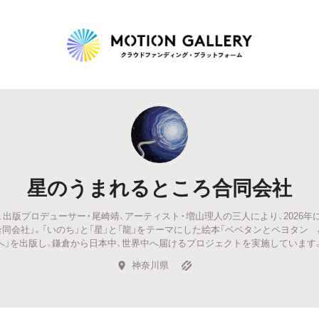
Highlight
人気のプロジェクト
新着プロジェクト
終了間近のプロジェ
星のうまれるところ合同会社
Feature
、出版プロデューサー・尾崎靖、アーティスト・増山理人の三人により、2026年
タグから探す
キュレーターから探す
特集から探す
同会社」。「いのち」と「星」と「龍」をテーマにした絵本「ベベタンとペヨタン
へ」を出版し、鎌倉から日本中、世界中へ届けるプロジェクトを実施しています
神奈川県
Legendary
最新達成プロジェクト
調達額が大きいプロジェクト