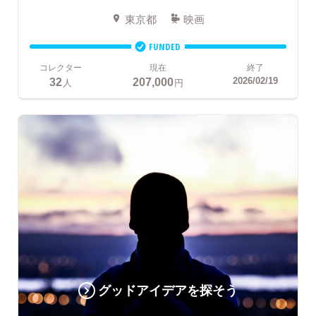
東京都
映画
FUNDED
コレクター
現在
終了
32
207,000
2026/02/19
人
円
グッドアイデアを探そう