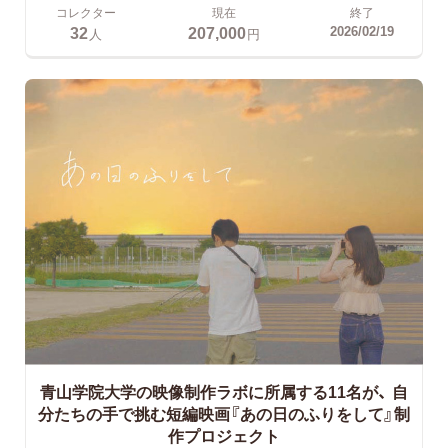
コレクター
現在
終了
32
207,000
2026/02/19
人
円
青山学院大学の映像制作ラボに所属する11名が、
自
分たちの手で挑む短編映画『あの日のふりをして』制
作プロジェクト