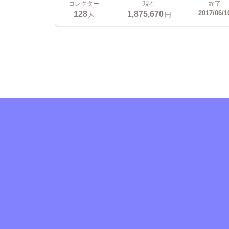
コレクター
現在
終了
128
1,875,670
2017/06/1
人
円