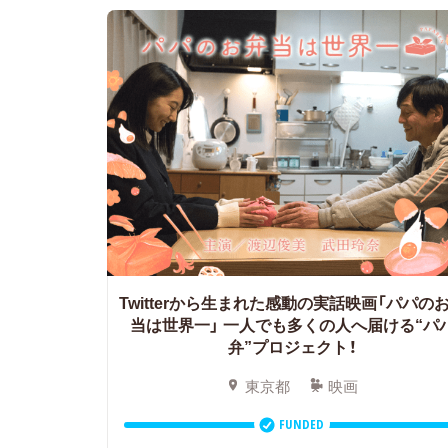
Twitterから生まれた感動の実話映画「パパの
当は世界一」 一人でも多くの人へ届ける“パ
弁”プロジェクト！
東京都
映画
FUNDED