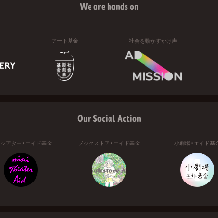
We are hands on
アート基金
社会を動かすかけ声
Our Social Action
ニシアター・エイド基金
ブックストア・エイド基金
小劇場・エイド基