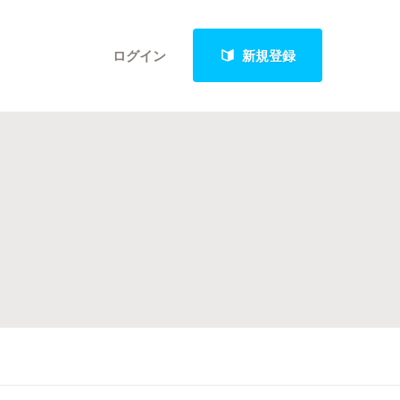
ログイン
新規登録
クト
最新進捗報告から探す