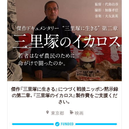
傑作『三里塚に生きる』につづく戦後ニッポン黙示録
の第二章、『三里塚のイカロス』製作費をご支援くだ
さい。
東京都
映画
FUNDED