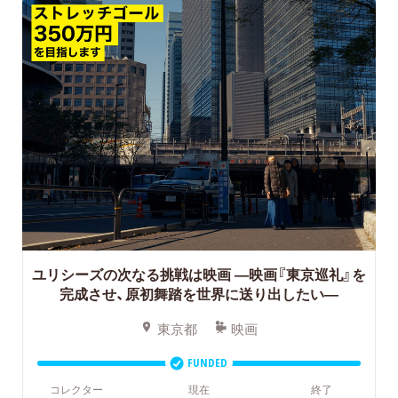
ユリシーズの次なる挑戦は映画 ―映画『東京巡礼』を
完成させ、原初舞踏を世界に送り出したい―
東京都
映画
FUNDED
コレクター
現在
終了