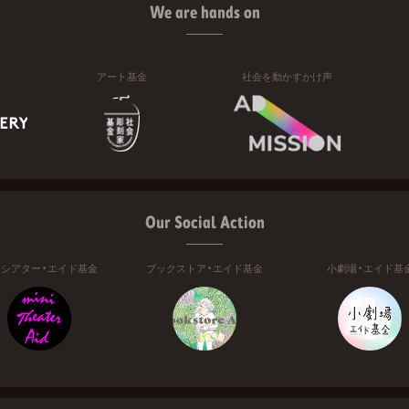
We are hands on
アート基金
社会を動かすかけ声
Our Social Action
ニシアター・エイド基金
ブックストア・エイド基金
小劇場・エイド基