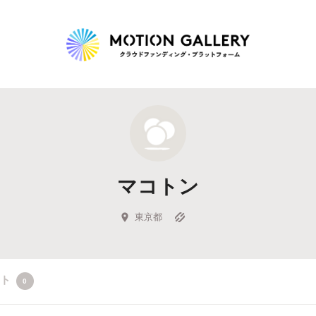
Highlight
人気のプロジェクト
新着プロジェクト
終了間近のプロジェ
マコトン
Feature
タグから探す
キュレーターから探す
特集から探す
東京都
Legendary
クト
0
最新達成プロジェクト
調達額が大きいプロジェクト