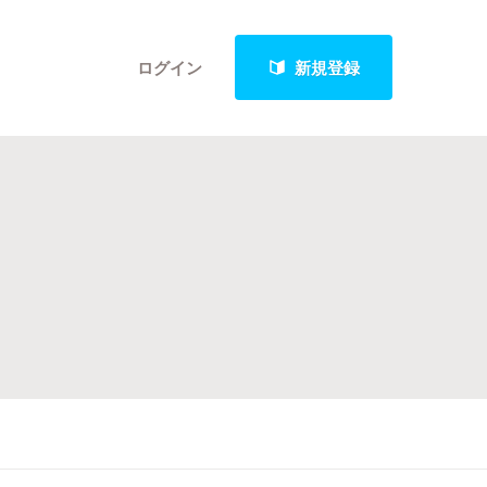
ログイン
新規登録
クト
最新進捗報告から探す