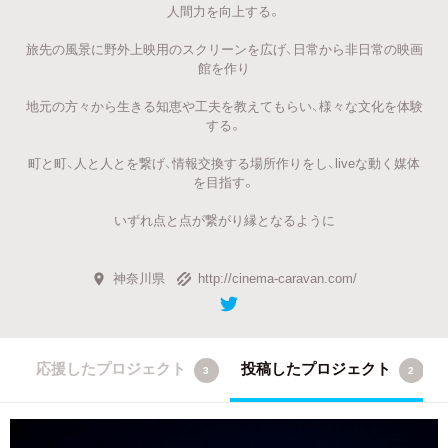
人間力を向上する。
旅先の風景に野外上映用のスクリーンを広げ、日常から非日常の映画
館を作り
地元の方々から生きる知恵や工夫を教えてもらい、様々な文化を体験
する。
町と町、人と人とを繋げ、情報交換する場所作りをし、liveな動く媒体
を目指す。
いずれ点と点が繋がり縁となるように
神奈川県
http://cinema-caravan.com/
応援したプロジェクト
投稿したプロジェクト
3
2