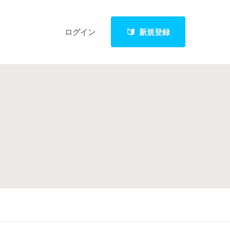
ログイン
新規登録
クト
最新進捗報告から探す