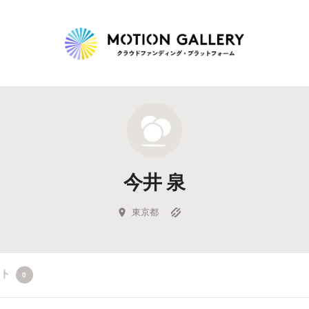
Highlight
人気のプロジェクト
新着プロジェクト
終了間近のプロジェ
今井 泉
Feature
タグから探す
キュレーターから探す
特集から探す
東京都
Legendary
クト
0
最新達成プロジェクト
調達額が大きいプロジェクト