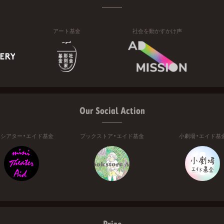
アート基金
社会を動かすかけ声
Our Social Action
ニシアター・エイド基金
ブックストア・エイド基金
小劇場・エイド基