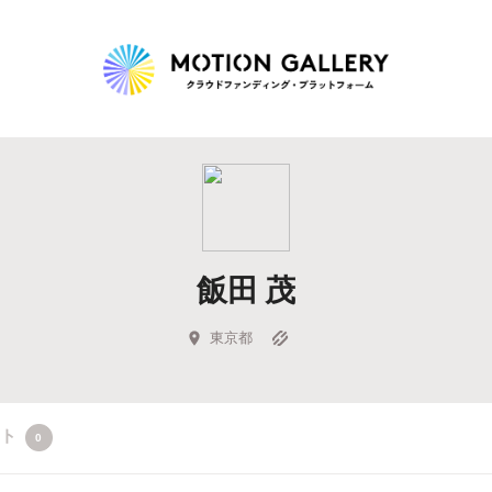
Highlight
人気のプロジェクト
新着プロジェクト
終了間近のプロジェ
飯田 茂
Feature
タグから探す
キュレーターから探す
特集から探す
東京都
Legendary
クト
0
最新達成プロジェクト
調達額が大きいプロジェクト