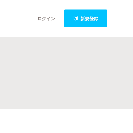
ログイン
新規登録
クト
最新進捗報告から探す