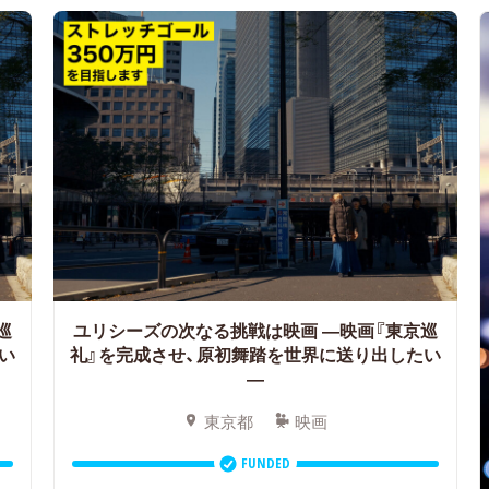
巡
ユリシーズの次なる挑戦は映画 ―映画『東京巡
い
礼』を完成させ、原初舞踏を世界に送り出したい
―
東京都
映画
FUNDED