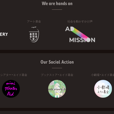
We are hands on
アート基金
社会を動かすかけ声
Our Social Action
ニシアター・エイド基金
ブックストア・エイド基金
小劇場・エイド基